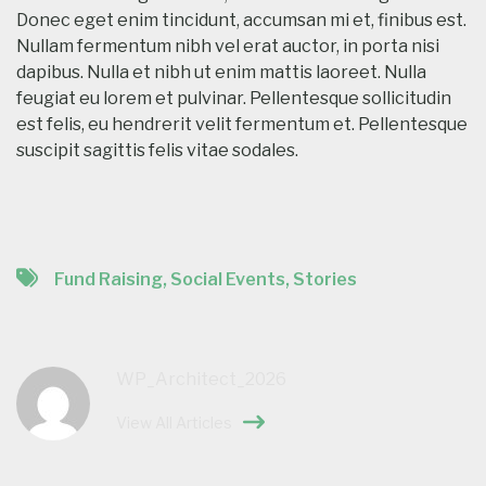
Donec eget enim tincidunt, accumsan mi et, finibus est.
Nullam fermentum nibh vel erat auctor, in porta nisi
dapibus. Nulla et nibh ut enim mattis laoreet. Nulla
feugiat eu lorem et pulvinar. Pellentesque sollicitudin
est felis, eu hendrerit velit fermentum et. Pellentesque
suscipit sagittis felis vitae sodales.
Fund Raising
,
Social Events
,
Stories
WP_Architect_2026
View All Articles