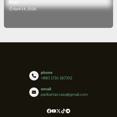
Post
April 14, 2026
phone
+880 1716-187392
email
paribartan.razu@gmail.com