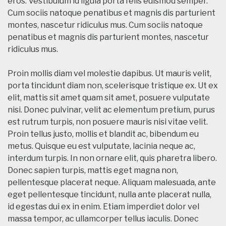
eros. Vestibulum id ligula porta felis euismod semper.
Cum sociis natoque penatibus et magnis dis parturient
montes, nascetur ridiculus mus. Cum sociis natoque
penatibus et magnis dis parturient montes, nascetur
ridiculus mus.
Proin mollis diam vel molestie dapibus. Ut mauris velit,
porta tincidunt diam non, scelerisque tristique ex. Ut ex
elit, mattis sit amet quam sit amet, posuere vulputate
nisi. Donec pulvinar, velit ac elementum pretium, purus
est rutrum turpis, non posuere mauris nisi vitae velit.
Proin tellus justo, mollis et blandit ac, bibendum eu
metus. Quisque eu est vulputate, lacinia neque ac,
interdum turpis. In non ornare elit, quis pharetra libero.
Donec sapien turpis, mattis eget magna non,
pellentesque placerat neque. Aliquam malesuada, ante
eget pellentesque tincidunt, nulla ante placerat nulla,
id egestas dui ex in enim. Etiam imperdiet dolor vel
massa tempor, ac ullamcorper tellus iaculis. Donec