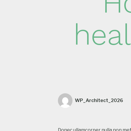
H
heal
WP_Architect_2026
Donec ullamcorper nulla non metu