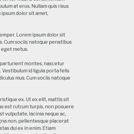
bulum at eros. Nullam quis risus
 ipsum dolor sit amet,
semper. Lorem ipsum dolor sit
ros. Cum sociis natoque penatibus
t eget metus.
 parturient montes, nascetur
 Vestibulum id ligula porta felis
diculus mus. Cum sociis natoque
stique ex. Ut ex elit, mattis sit
us est rutrum turpis, non posuere
est vulputate, lacinia neque ac,
agna non, pellentesque placerat
stas dui ex in enim. Etiam