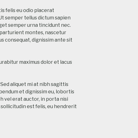
s felis eu odio placerat
. Ut semper tellus dictum sapien
eget semper urna tincidunt nec.
s parturient montes, nascetur
cus consequat, dignissim ante sit
Curabitur maximus dolor et lacus
Sed aliquet mi at nibh sagittis
endum et dignissim eu, lobortis
 vel erat auctor, in porta nisi
ollicitudin est felis, eu hendrerit