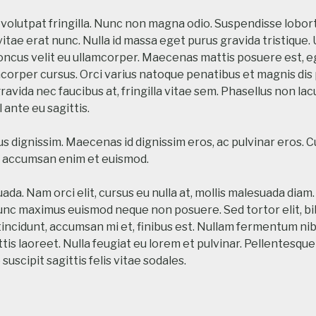
olutpat fringilla. Nunc non magna odio. Suspendisse loborti
 vitae erat nunc. Nulla id massa eget purus gravida tristique
rhoncus velit eu ullamcorper. Maecenas mattis posuere est, 
amcorper cursus. Orci varius natoque penatibus et magnis di
ravida nec faucibus at, fringilla vitae sem. Phasellus non la
l ante eu sagittis.
s dignissim. Maecenas id dignissim eros, ac pulvinar eros. 
nt accumsan enim et euismod.
a. Nam orci elit, cursus eu nulla at, mollis malesuada diam. 
nc maximus euismod neque non posuere. Sed tortor elit, bib
tincidunt, accumsan mi et, finibus est. Nullam fermentum nibh
tis laoreet. Nulla feugiat eu lorem et pulvinar. Pellentesque s
uscipit sagittis felis vitae sodales.