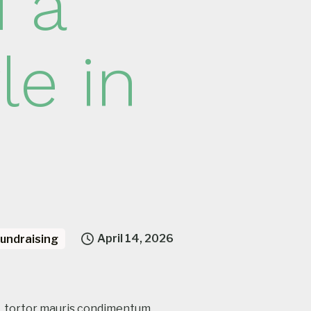
 a
le in
April 14, 2026
undraising
do, tortor mauris condimentum