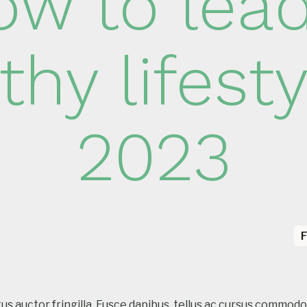
ow to lead
thy lifesty
2023
F
s auctor fringilla. Fusce dapibus, tellus ac cursus commo