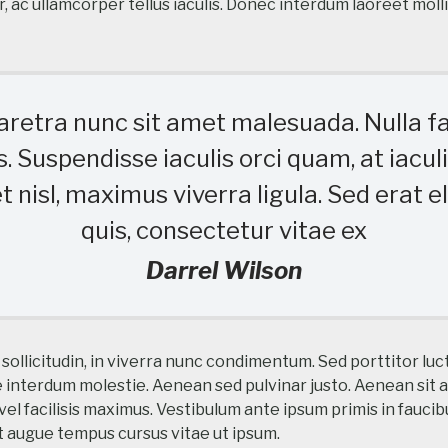
, ac ullamcorper tellus iaculis. Donec interdum laoreet moll
retra nunc sit amet malesuada. Nulla fac
es. Suspendisse iaculis orci quam, at iacul
 nisl, maximus viverra ligula. Sed erat eli
quis, consectetur vitae ex
Darrel Wilson
 sollicitudin, in viverra nunc condimentum. Sed porttitor lu
 interdum molestie. Aenean sed pulvinar justo. Aenean sit
vel facilisis maximus. Vestibulum ante ipsum primis in faucib
ut augue tempus cursus vitae ut ipsum.