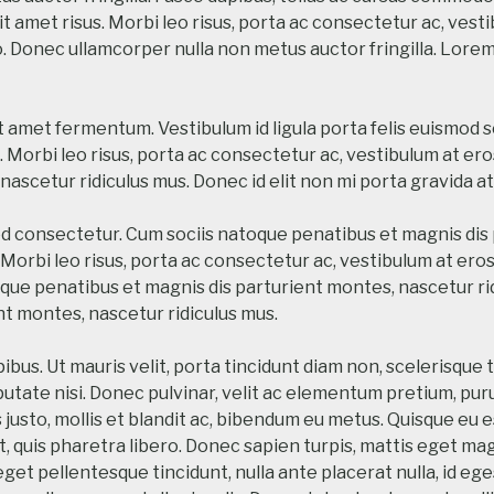
t amet risus. Morbi leo risus, porta ac consectetur ac, vesti
o. Donec ullamcorper nulla non metus auctor fringilla. Lorem
t amet fermentum. Vestibulum id ligula porta felis euismod 
. Morbi leo risus, porta ac consectetur ac, vestibulum at e
nascetur ridiculus mus. Donec id elit non mi porta gravida a
ed consectetur. Cum sociis natoque penatibus et magnis dis
 Morbi leo risus, porta ac consectetur ac, vestibulum at eros.
ue penatibus et magnis dis parturient montes, nascetur ri
nt montes, nascetur ridiculus mus.
bus. Ut mauris velit, porta tincidunt diam non, scelerisque tri
utate nisi. Donec pulvinar, velit ac elementum pretium, pur
us justo, mollis et blandit ac, bibendum eu metus. Quisque eu 
it, quis pharetra libero. Donec sapien turpis, mattis eget m
et pellentesque tincidunt, nulla ante placerat nulla, id ege