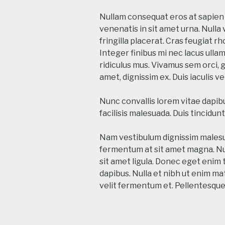
Nullam consequat eros at sapien v
venenatis in sit amet urna. Nulla
fringilla placerat. Cras feugiat 
Integer finibus mi nec lacus ull
ridiculus mus. Vivamus sem orci, g
amet, dignissim ex. Duis iaculis ve
Nunc convallis lorem vitae dapibu
facilisis malesuada. Duis tincidu
Nam vestibulum dignissim malesuad
fermentum at sit amet magna. Nu
sit amet ligula. Donec eget enim 
dapibus. Nulla et nibh ut enim mat
velit fermentum et. Pellentesque s