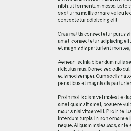
nibh, ut fermentum massa justo si
eget urna mollis ornare vel eu le
consectetur adipiscing elit.
Cras mattis consectetur purus si
amet, consectetur adipiscing elit
et magnis dis parturient montes, 
Aenean lacinia bibendum nulla s
ridiculus mus. Donec sed odio dui.
euismod semper. Cum sociis natoq
penatibus et magnis dis parturie
Proin mollis diam vel molestie dapi
amet quam sit amet, posuere vulp
mauris nisi vitae velit. Proin tell
interdum turpis. In non ornare el
neque. Aliquam malesuada, ante eg